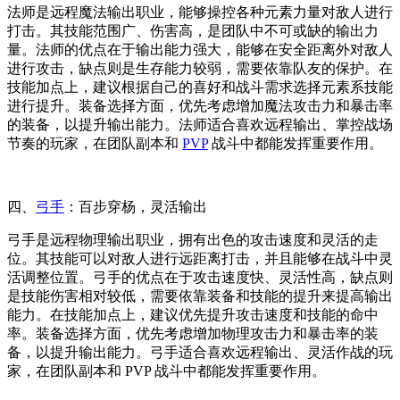
法师是远程魔法输出职业，能够操控各种元素力量对敌人进行
打击。其技能范围广、伤害高，是团队中不可或缺的输出力
量。法师的优点在于输出能力强大，能够在安全距离外对敌人
进行攻击，缺点则是生存能力较弱，需要依靠队友的保护。在
技能加点上，建议根据自己的喜好和战斗需求选择元素系技能
进行提升。装备选择方面，优先考虑增加魔法攻击力和暴击率
的装备，以提升输出能力。法师适合喜欢远程输出、掌控战场
节奏的玩家，在团队副本和
PVP
战斗中都能发挥重要作用。
四、
弓手
：百步穿杨，灵活输出
弓手是远程物理输出职业，拥有出色的攻击速度和灵活的走
位。其技能可以对敌人进行远距离打击，并且能够在战斗中灵
活调整位置。弓手的优点在于攻击速度快、灵活性高，缺点则
是技能伤害相对较低，需要依靠装备和技能的提升来提高输出
能力。在技能加点上，建议优先提升攻击速度和技能的命中
率。装备选择方面，优先考虑增加物理攻击力和暴击率的装
备，以提升输出能力。弓手适合喜欢远程输出、灵活作战的玩
家，在团队副本和 PVP 战斗中都能发挥重要作用。