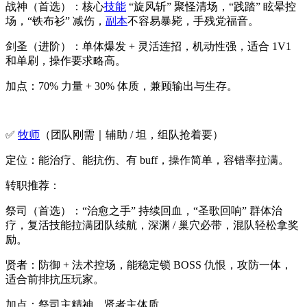
战神（首选）：核心
技能
“旋风斩” 聚怪清场，“践踏” 眩晕控
场，“铁布衫” 减伤，
副本
不容易暴毙，手残党福音。
剑圣（进阶）：单体爆发 + 灵活连招，机动性强，适合 1V1
和单刷，操作要求略高。
加点：70% 力量 + 30% 体质，兼顾输出与生存。
✅
牧师
（团队刚需｜辅助 / 坦，组队抢着要）
定位：能治疗、能抗伤、有 buff，操作简单，容错率拉满。
转职推荐：
祭司（首选）：“治愈之手” 持续回血，“圣歌回响” 群体治
疗，复活技能拉满团队续航，深渊 / 巢穴必带，混队轻松拿奖
励。
贤者：防御 + 法术控场，能稳定锁 BOSS 仇恨，攻防一体，
适合前排抗压玩家。
加点：祭司主精神，贤者主体质。