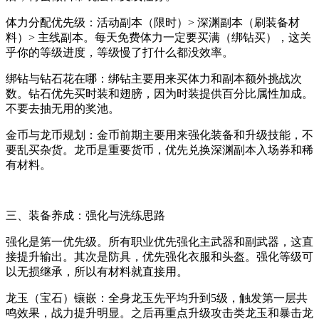
体力分配优先级：活动副本（限时）> 深渊副本（刷装备材
料）> 主线副本。每天免费体力一定要买满（绑钻买），这关
乎你的等级进度，等级慢了打什么都没效率。
绑钻与钻石花在哪：绑钻主要用来买体力和副本额外挑战次
数。钻石优先买时装和翅膀，因为时装提供百分比属性加成。
不要去抽无用的奖池。
金币与龙币规划：金币前期主要用来强化装备和升级技能，不
要乱买杂货。龙币是重要货币，优先兑换深渊副本入场券和稀
有材料。
三、装备养成：强化与洗练思路
强化是第一优先级。所有职业优先强化主武器和副武器，这直
接提升输出。其次是防具，优先强化衣服和头盔。强化等级可
以无损继承，所以有材料就直接用。
龙玉（宝石）镶嵌：全身龙玉先平均升到5级，触发第一层共
鸣效果，战力提升明显。之后再重点升级攻击类龙玉和暴击龙