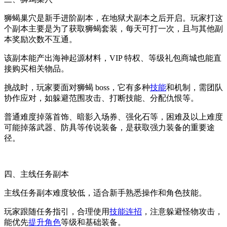
狮蝎巢穴是新手进阶副本，在地狱犬副本之后开启。玩家打这
个副本主要是为了获取狮蝎套装，每天可打一次，且与其他副
本奖励次数不互通。
该副本能产出海神起源材料，VIP 特权、等级礼包商城也能直
接购买相关物品。
挑战时，玩家要面对狮蝎 boss，它有多种
技能
和机制，需团队
协作应对，如躲避范围攻击、打断技能、分配仇恨等。
普通难度掉落首饰、暗影入场券、强化石等，困难及以上难度
可能掉落武器、防具等传说装备，是获取强力装备的重要途
径。
四、主线任务副本
主线任务副本难度较低，适合新手熟悉操作和角色技能。
玩家跟随任务指引，合理使用
技能连招
，注意躲避怪物攻击，
能优先
提升角色
等级和基础装备。