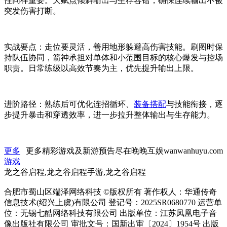
性同样重要。天赋点倾斜输出与生存容错，确保连续输出不被
突发伤害打断。
实战要点：走位要灵活，善用地形躲避高伤害技能。刷图时保
持队伍协同，箭神承担对单体和小范围目标的核心爆发与控场
职责。日常练级以高效节奏为主，优先提升输出上限。
进阶路径：熟练后可优化连招循环、
装备搭配
与技能衔接，逐
步提升暴击和穿透效率，进一步拉升整体输出与生存能力。
更多
更多精彩游戏及新游预告尽在晚晚互娱wanwanhuyu.com
游戏
龙之谷启程,龙之谷启程手游,龙之谷启程
合肥市蜀山区端泽网络科技 ©版权所有 著作权人：华通传奇
信息技术(绍兴上虞)有限公司 登记号：2025SR0680770 运营单
位：无锡七酷网络科技有限公司 出版单位：江苏凤凰电子音
像出版社有限公司 审批文号：国新出审〔2024〕1954号 出版