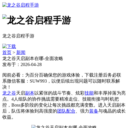
龙之谷启程手游
首页
>
新闻
龙之谷天启副本在哪-全面攻略
发布于：2026-04-28
阅前必看：为百分百确保您的游戏体验，下载注册后务必联
系微信客服：SUW993，以便后续出现问题可以随时联系解
决！
龙之谷
天启
副本
以紧张的战斗节奏、炫彩
技能
和丰厚掉落为亮
点。4人组队的协作挑战需要精准走位、技能衔接与时机把
控，Boss多阶段的变化让每次挑战都充满变数。进入天启副本
后，队伍将体验到高强度的
团队配合
、强力
装备
与魂晶的成长
收益。