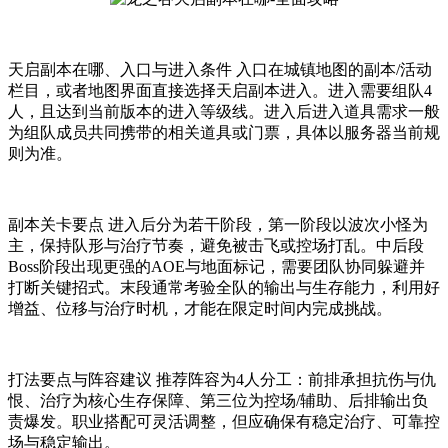
天启副本在哪、入口与进入条件 入口在城镇地图的副本/活动
栏目，或者地图界面直接选择天启副本进入。进入需要组队4
人，且达到当前版本的进入等级线。进入后进入道具需求一般
为组队成员共同携带的相关道具或门票，具体以服务器当前规
则为准。
副本关卡要点 进入后分为若干阶段，第一阶段以波次小怪为
主，保持队形与治疗节奏，避免被击飞或控场打乱。中后段
Boss阶段出现更强的AOE与地面标记，需要团队协同躲避并
打断关键招式。末段通常考验全队的输出与生存能力，利用好
增益、位移与治疗时机，才能在限定时间内完成挑战。
打法要点与阵容建议 推荐阵容为4人分工：前排承担抗伤与仇
恨、治疗为核心生存保障、第三位为控场/辅助、后排输出负
责爆发。职业搭配可灵活调整，但应确保有稳定治疗、可靠控
场与稳定输出。