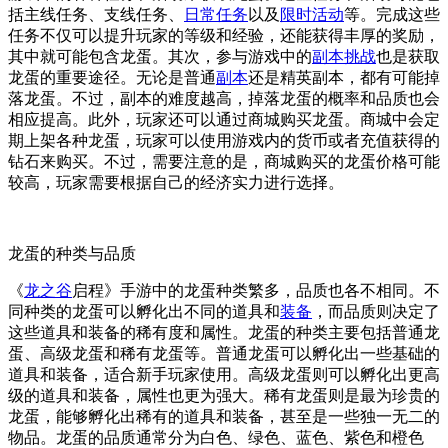
括主线任务、支线任务、
日常任务
以及
限时活动
等。完成这些
任务不仅可以提升玩家的等级和经验，还能获得丰厚的奖励，
其中就可能包含龙蛋。其次，参与游戏中的
副本挑战
也是获取
龙蛋的重要途径。无论是普通
副本
还是精英副本，都有可能掉
落龙蛋。不过，副本的难度越高，掉落龙蛋的概率和品质也会
相应提高。此外，玩家还可以通过商城购买龙蛋。商城中会定
期上架各种龙蛋，玩家可以使用游戏内的货币或者充值获得的
钻石来购买。不过，需要注意的是，商城购买的龙蛋价格可能
较高，玩家需要根据自己的经济实力进行选择。
龙蛋的种类与品质
《
龙之谷
启程》手游中的龙蛋种类繁多，品质也各不相同。不
同种类的龙蛋可以孵化出不同的道具和
装备
，而品质则决定了
这些道具和装备的稀有度和属性。龙蛋的种类主要包括普通龙
蛋、高级龙蛋和稀有龙蛋等。普通龙蛋可以孵化出一些基础的
道具和装备，适合新手玩家使用。高级龙蛋则可以孵化出更高
级的道具和装备，属性也更为强大。稀有龙蛋则是最为珍贵的
龙蛋，能够孵化出稀有的道具和装备，甚至是一些独一无二的
物品。龙蛋的品质通常分为白色、绿色、蓝色、紫色和橙色