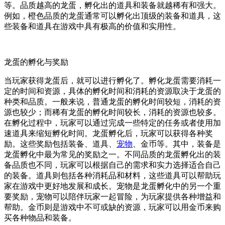
等。品质越高的龙蛋，孵化出的道具和装备就越稀有和强大。
例如，橙色品质的龙蛋通常可以孵化出顶级的装备和道具，这
些装备和道具在游戏中具有极高的价值和实用性。
龙蛋的孵化与奖励
当玩家获得龙蛋后，就可以进行孵化了。孵化龙蛋需要消耗一
定的时间和资源，具体的孵化时间和消耗的资源取决于龙蛋的
种类和品质。一般来说，普通龙蛋的孵化时间较短，消耗的资
源也较少；而稀有龙蛋的孵化时间较长，消耗的资源也较多。
在孵化过程中，玩家可以通过完成一些特定的任务或者使用加
速道具来缩短孵化时间。龙蛋孵化后，玩家可以获得各种奖
励。这些奖励包括装备、道具、
宠物
、金币等。其中，装备是
龙蛋孵化中最为常见的奖励之一。不同品质的龙蛋孵化出的装
备品质也不同，玩家可以根据自己的需求和实力选择适合自己
的装备。道具则包括各种消耗品和材料，这些道具可以帮助玩
家在游戏中更好地发展和成长。宠物是龙蛋孵化中的另一个重
要奖励，宠物可以陪伴玩家一起冒险，为玩家提供各种增益和
帮助。金币则是游戏中不可或缺的资源，玩家可以用金币来购
买各种物品和装备。